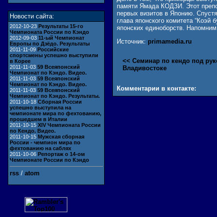
памяти Ямада КОДЗИ. Этот препо
первых визитов в Японию. Спустя
Новости сайта:
глава японского комитета “Коэй
2012-10-23
Результаты 15-го
японских единоборств. Напомним,
Чемпионата России по Кэндо
2012-09-03
11-ый Чемпионат
Источник:
primamedia.ru
Европы по Дзёдо. Результаты
2011-11-09
Российские
спортсмены успешно выступили
<< Семинар по кендо под рук
в Корее
2011-11-03
59 Всеяпонский
Владивостоке
Чемпионат по Кэндо. Видео.
2011-11-03
59 Всеяпонский
Чемпионат по Кэндо. Видео.
Комментарии в контакте:
2011-11-03
59 Всеяпонский
Чемпионат по Кэндо. Результаты.
2011-10-18
Сборная России
успешно выступила на
чемпионате мира по фехтованию,
прошедшем в Италии
2011-10-15
XIV Чемпионата России
по Кендо. Видео.
2011-10-15
Мужская сборная
России - чемпион мира по
фехтованию на саблях
2011-10-06
Репортаж о 14-ом
Чемпионате России по Кэндо
rss
/
atom