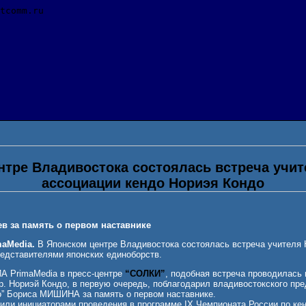
нтре Владивостока состоялась встреча учит
ассоциации кендо Нориэя Кондо
в за память о первом наставнике
maMedia.
В Японском центре Владивостока состоялась встреча учителя 
едставителями японских единоборств.
А PrimaMedia в пресс-центре
“СОЛКИ”
, подобная встреча проводилась
р. Нориэй Кондо, в первую очередь, поблагодарил владивостокского пре
” Бориса МИШИНА за память о первом наставнике.
пили инициаторами проведения в программе IX Чемпионата России по к