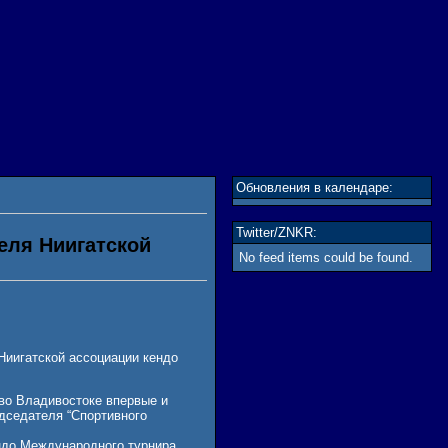
Обновления в календаре:
Twitter/ZNKR:
еля Ниигатской
No feed items could be found.
Ниигатской ассоциации кендо
 во Владивостоке впервые и
дседателя “Спортивного
ендо Международного турнира