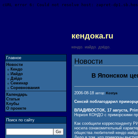
кендока.ru
кендо. иайдо. дзёдо.
Главное
Новости
Новости
Кендо
o
Иайдо
В Японском це
o
Дзёдо
o
Семинар
o
Соревнования
o
2006-08-18
автор:
Kostya
Календарь
Статьи
Сенсей поблагодарил приморце
Клубы
О проекте
ВЛАДИВОСТОК, 17 августа, Pri
Нориэя КОНДО с приморскими пр
Поиск по сайту
Как сообщили корреспонденту РИ
носила ознакомительный характе
общества любителей кендо иайдо
Дело в том, что приморцы высту