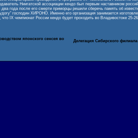
даватель Ниигатской ассоциации кендо был первым наставником россий
 два года после его смерти приморцы решили сберечь память об извест
 будогу” господин ХИРОНО. Именно его организация занимается изготов
 что IX чемпионат России кендо будет проходить во Владивостоке 25-26
оводством японского сенсея во
Делегация Сибирского филиала 