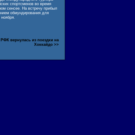
ских спортсменов во время
ном сенсее. На встречу прибыл
лением обмундирования для
 ноября.
РФК вернулась из поездки на
Хоккайдо >>