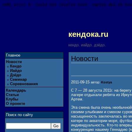
кендока.ru
кендо. иайдо. дзёдо.
Главное
Новости
Новости
Кендо
o
Иайдо
o
Дзёдо
o
Семинар
o
2011-09-15
автор:
Kostya
Соревнования
o
Календарь
С 7 — 28 августа 2011г. на бере
Статьи
лагере отдыхали ребята из Иркут
Клубы
Артем.
О проекте
Эта смена была очень необычной 
своими улыбками и смехом суров
Поиск по сайту
насыщенность заключалась во мно
катере по акватории моря, футбо
индивидуальность. Кто-то впервы
конкуренцию нашему Геннадию (м