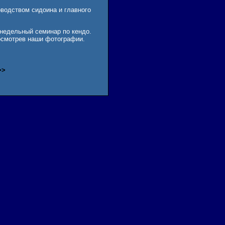
оводством сидоина и главного
 недельный семинар по кендо.
осмотрев наши фотографии.
>>