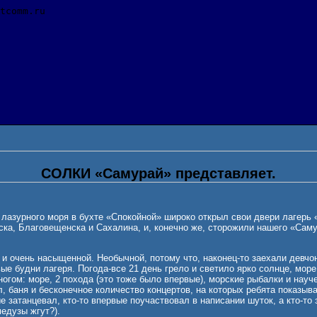
СОЛКИ «Самурай» представляет.
гу лазурного моря в бухте «Спокойной» широко открыл свои двери лагер
ска, Благовещенска и Сахалина, и, конечно же, сторожили нашего «Сам
и очень насыщенной. Необычной, потому что, наконец-то заехали девчо
ые будни лагеря. Погода-все 21 день грело и светило ярко солнце, мор
гом: море, 2 похода (это тоже было впервые), морские рыбалки и науче
л, баня и бесконечное количество концертов, на которых ребята показы
е затанцевал, кто-то впервые поучаствовал в написании шуток, а кто-то
едузы жгут?).