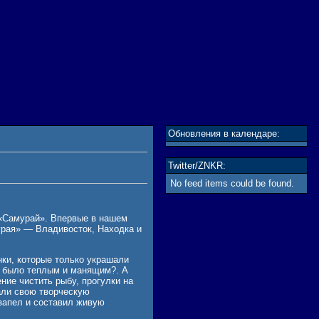
Обновления в календаре:
Twitter/ZNKR:
No feed items could be found.
ь «Самурай». Впервые в нашем
урая» — Владивосток, Находка и
нки, которые только украшали
е было теплым и манящим?. А
ние чистить рыбу, прогулки на
вали свою творческую
 запел и составил живую