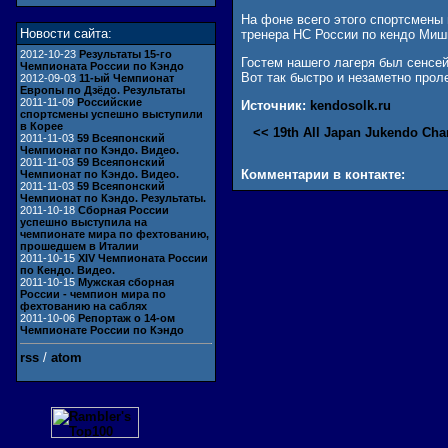
На фоне всего этого спортсмены 
Новости сайта:
тренера НС России по кендо Миши
2012-10-23
Результаты 15-го
Гостем нашего лагеря был сенсей
Чемпионата России по Кэндо
Вот так быстро и незаметно про
2012-09-03
11-ый Чемпионат
Европы по Дзёдо. Результаты
2011-11-09
Российские
Источник:
kendosolk.ru
спортсмены успешно выступили
в Корее
<< 19th All Japan Jukendo Ch
2011-11-03
59 Всеяпонский
Чемпионат по Кэндо. Видео.
2011-11-03
59 Всеяпонский
Комментарии в контакте:
Чемпионат по Кэндо. Видео.
2011-11-03
59 Всеяпонский
Чемпионат по Кэндо. Результаты.
2011-10-18
Сборная России
успешно выступила на
чемпионате мира по фехтованию,
прошедшем в Италии
2011-10-15
XIV Чемпионата России
по Кендо. Видео.
2011-10-15
Мужская сборная
России - чемпион мира по
фехтованию на саблях
2011-10-06
Репортаж о 14-ом
Чемпионате России по Кэндо
rss
/
atom