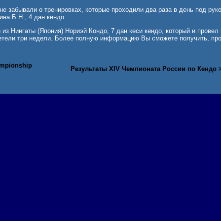
не забывали о тренировках, которые проходили два раза в день под рук
на Б.Н., 4 дан кендо.
 из Ниигаты (Япония) Нориэй Кондо, 7 дан кеси кендо, который и провел
летели три недели. Более полную информацию Вы сможете получить, пр
ampionship
Результаты XIV Чемпионата России по Кендо 