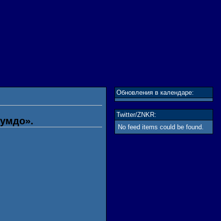
Обновления в календаре:
Twitter/ZNKR:
Кумдо».
No feed items could be found.