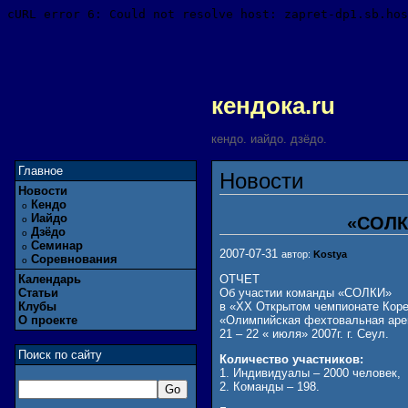
кендока.ru
кендо. иайдо. дзёдо.
Главное
Новости
Новости
Кендо
o
Иайдо
«СОЛКИ
o
Дзёдо
o
Семинар
o
2007-07-31
автор:
Kostya
Соревнования
o
Календарь
ОТЧЕТ
Статьи
Об участии команды «СОЛКИ»
Клубы
в «XX Открытом чемпионате Коре
О проекте
«Олимпийская фехтовальная аре
21 – 22 « июля» 2007г. г. Сеул.
Поиск по сайту
Количество участников:
1. Индивидуалы – 2000 человек,
2. Команды – 198.