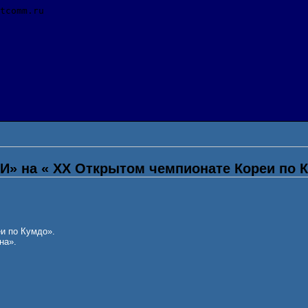
» на « XX Открытом чемпионате Кореи по 
и по Кумдо».
на».