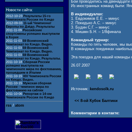
Бои проводились на двенадцати 
Из иностранных команд были: Яп
Новости сайта:
В индивидуалах:
2012-10-23
Результаты 15-го
1. Евдокимов Е.Е. – минус
Чемпионата России по Кэндо
2. Покидько А.С. – минус
2012-09-03
11-ый Чемпионат
Европы по Дзёдо. Результаты
3. Будин С.Г. – минус
2011-11-09
Российские
4. Мишмн Б.Н. – 1/8финала
спортсмены успешно выступили
в Корее
Командный турнир:
2011-11-03
59 Всеяпонский
Команды по пять человек, мы выс
Чемпионат по Кэндо. Видео.
2011-11-03
59 Всеяпонский
В командных поединках наибольш
Чемпионат по Кэндо. Видео.
2011-11-03
59 Всеяпонский
Эта поездка для нашей команды 
Чемпионат по Кэндо. Результаты.
2011-10-18
Сборная России
26.07.2007
успешно выступила на
чемпионате мира по фехтованию,
прошедшем в Италии
2011-10-15
XIV Чемпионата России
по Кендо. Видео.
2011-10-15
Мужская сборная
России - чемпион мира по
Источник:
kendosolk.ru
фехтованию на саблях
2011-10-06
Репортаж о 14-ом
Чемпионате России по Кэндо
<< 8-ой Кубок Балтики
rss
/
atom
Комментарии в контакте: