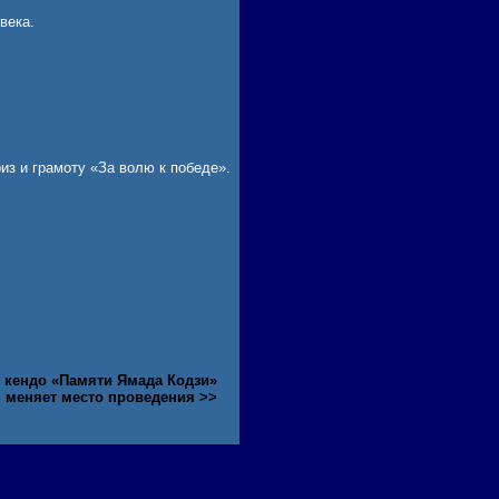
века.
из и грамоту «За волю к победе».
 кендо «Памяти Ямада Кодзи»
меняет место проведения >>